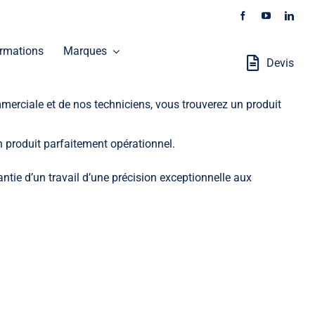
rmations
Marques
Devis
erciale et de nos techniciens, vous trouverez un produit
n produit parfaitement opérationnel.
tie d’un travail d’une précision exceptionnelle aux
Stations Robotisées
GALAXEO distribue les produits SOKKIA