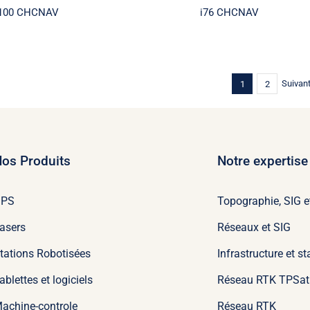
 i100 CHCNAV
i76 CHCNAV
Suivan
1
2
os Produits
Notre expertise
GPS
Topographie, SIG e
asers
Réseaux et SIG
tations Robotisées
Infrastructure et s
ablettes et logiciels
Réseau RTK TPSat
achine-controle
Réseau RTK