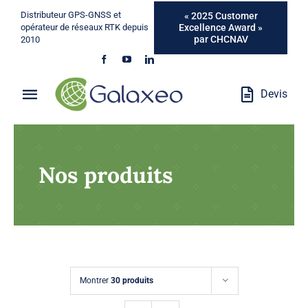
Passer
Distributeur GPS-GNSS et
« 2025 Customer
au
Excellence Award »
opérateur de réseaux RTK depuis
par CHCNAV
2010
contenu
Devis
Toggle
Navigation
Qui Sommes-Nous ?
Nos produits
Métiers
Produits
Services
Montrer
30 produits
Marques