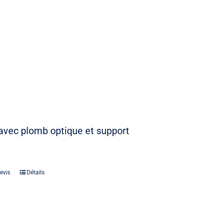
vec plomb optique et support
evis
Détails