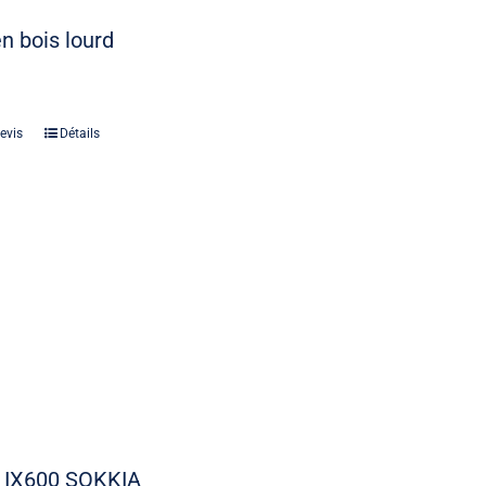
n bois lourd
evis
Détails
 IX600 SOKKIA