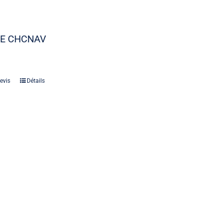
5E CHCNAV
evis
Détails
Laser
Les indispensables lasers