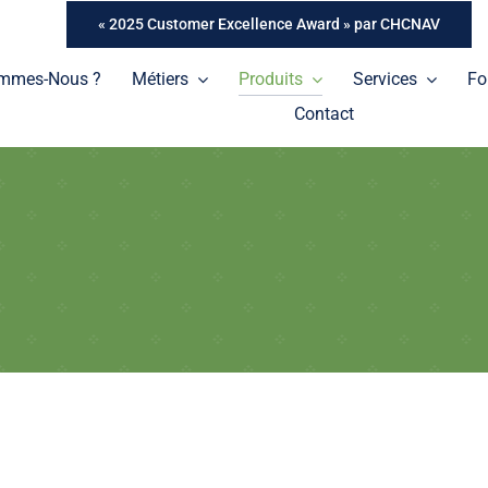
« 2025 Customer Excellence Award » par CHCNAV
ommes-Nous ?
Métiers
Produits
Services
Fo
Contact
Tablettes
Une gamme de tablettes professionnelles