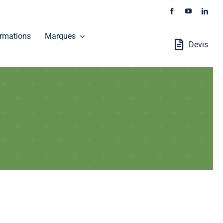
rmations
Marques
Devis
Stations Robotisées
GALAXEO distribue les produits SOKKIA