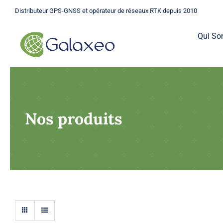
Passer
Distributeur GPS-GNSS et opérateur de réseaux RTK depuis 2010
au
contenu
Qui S
Nos produits
GPS
Une gamme complète de GPS