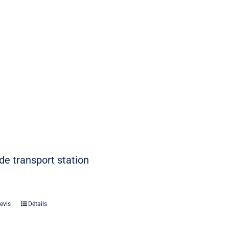
de transport station
evis
Détails