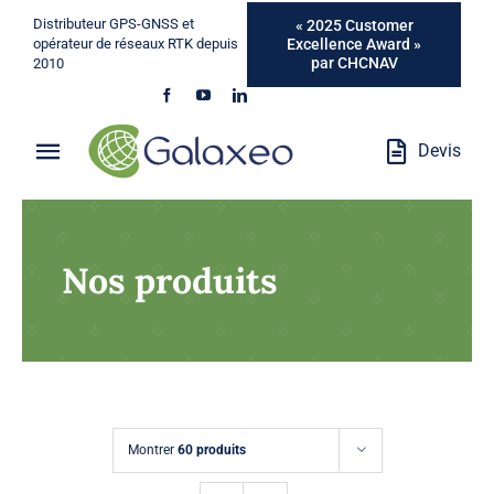
Passer
Distributeur GPS-GNSS et
« 2025 Customer
au
Excellence Award »
opérateur de réseaux RTK depuis
par CHCNAV
2010
contenu
Devis
Toggle
Navigation
Qui Sommes-Nous ?
Nos produits
Métiers
Produits
Services
Montrer
60 produits
Marques