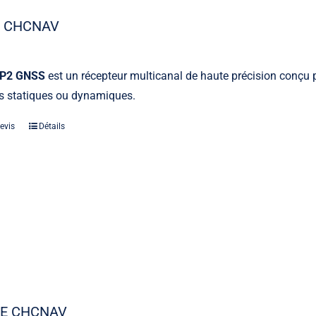
2 CHCNAV
 P2 GNSS
est un récepteur multicanal de haute précision conçu 
ns statiques ou dynamiques.
evis
Détails
5E CHCNAV