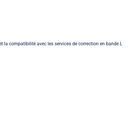
et la compatibilité avec les services de correction en bande L
Slam mobile
Les indispensables Slam mobile