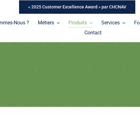
« 2025 Customer Excellence Award » par CHCNAV
ommes-Nous ?
Métiers
Produits
Services
Fo
Contact
Tablettes
Une gamme de tablettes professionnelles