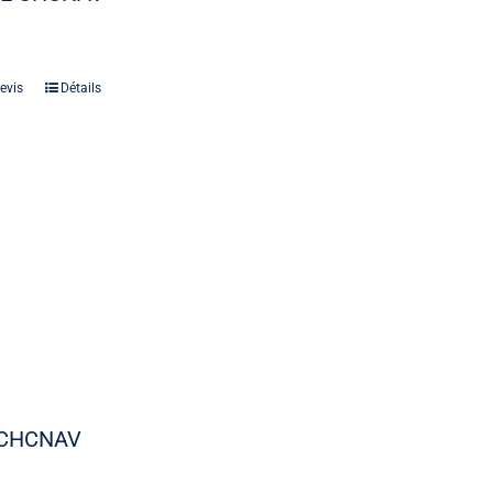
evis
Détails
 CHCNAV