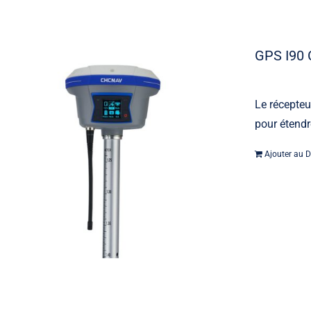
GPS I90
Le récepte
pour étendr
Machine contrôle
Ajouter au D