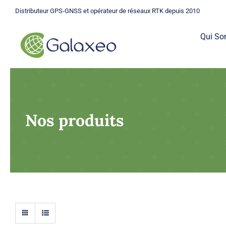
Passer
Distributeur GPS-GNSS et opérateur de réseaux RTK depuis 2010
au
contenu
Qui S
Nos produits
GPS
Une gamme complète de GPS