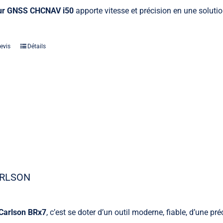
ur GNSS CHCNAV i50
apporte vitesse et précision en une solutio
evis
Détails
ARLSON
Carlson BRx7
, c’est se doter d’un outil moderne, fiable, d’une pr