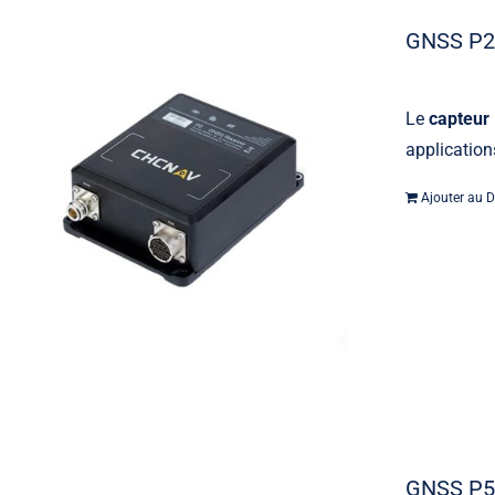
GNSS P
Le
capteur
applicatio
Ajouter au D
GNSS P