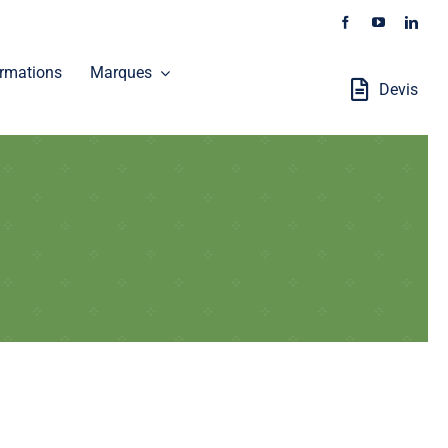
rmations
Marques
Devis
Stations Robotisées
GALAXEO distribue les produits SOKKIA