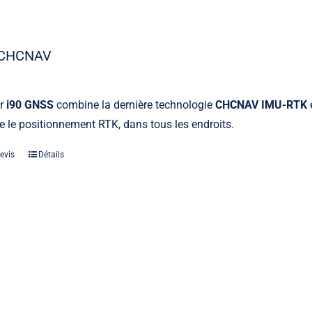
 CHCNAV
ur
i90 GNSS
combine la dernière technologie
CHCNAV IMU-RTK
e le positionnement RTK, dans tous les endroits.
Laser
evis
Détails
Les indispensables lasers