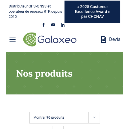
Passer
Distributeur GPS-GNSS et
« 2025 Customer
au
Excellence Award »
opérateur de réseaux RTK depuis
par CHCNAV
2010
contenu
Devis
Toggle
Navigation
Qui Sommes-Nous ?
Nos produits
Métiers
Produits
Services
Montrer
90 produits
Marques