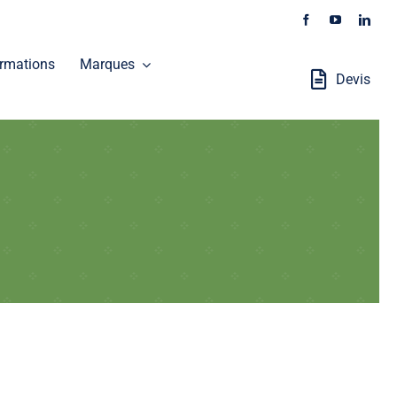
rmations
Marques
Devis
Stations Robotisées
GALAXEO distribue les produits SOKKIA