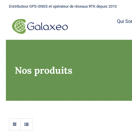
Passer
Distributeur GPS-GNSS et opérateur de réseaux RTK depuis 2010
au
contenu
Qui S
Nos produits
GPS
Une gamme complète de GPS