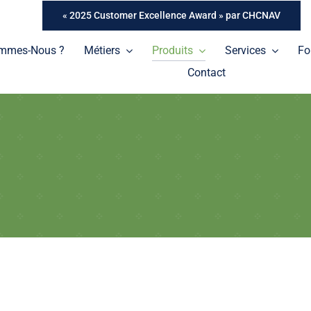
« 2025 Customer Excellence Award » par CHCNAV
ommes-Nous ?
Métiers
Produits
Services
Fo
Contact
Tablettes
Une gamme de tablettes professionnelles