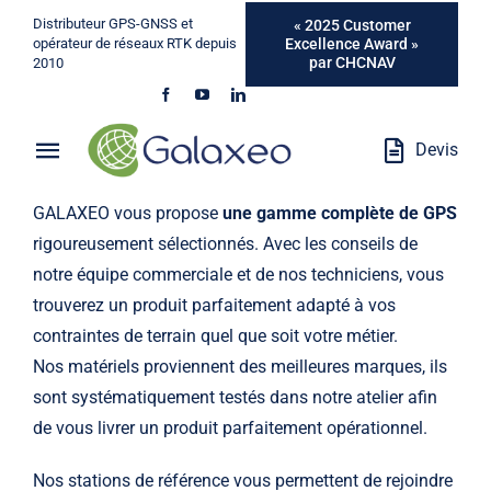
Passer
Distributeur GPS-GNSS et
« 2025 Customer
au
Excellence Award »
opérateur de réseaux RTK depuis
par CHCNAV
2010
contenu
Devis
Toggle
Navigation
GALAXEO vous propose
une gamme complète de GPS
Qui Sommes-Nous ?
rigoureusement sélectionnés. Avec les conseils de
notre équipe commerciale et de nos techniciens, vous
Métiers
trouverez un produit parfaitement adapté à vos
contraintes de terrain quel que soit votre métier.
Produits
Nos matériels proviennent des meilleures marques, ils
sont systématiquement testés dans notre atelier afin
Services
de vous livrer un produit parfaitement opérationnel.
Marques
Nos stations de référence vous permettent de rejoindre