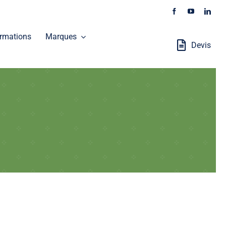
rmations
Marques
Devis
Stations Robotisées
GALAXEO distribue les produits SOKKIA