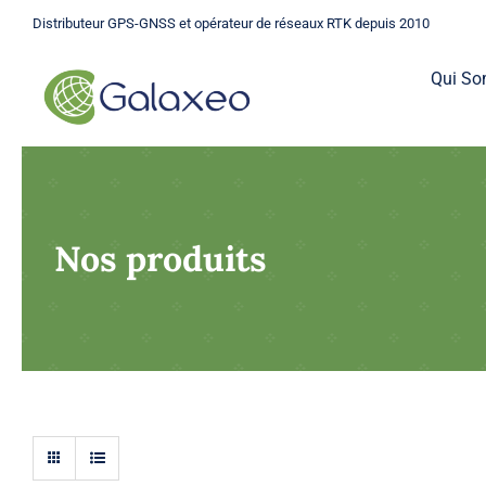
Passer
Distributeur GPS-GNSS et opérateur de réseaux RTK depuis 2010
au
contenu
Qui S
Nos produits
GPS
Une gamme complète de GPS