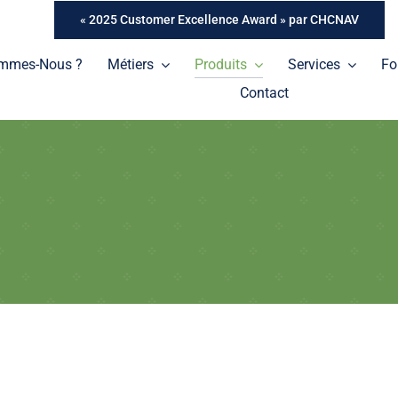
« 2025 Customer Excellence Award » par CHCNAV
ommes-Nous ?
Métiers
Produits
Services
Fo
Contact
Tablettes
Une gamme de tablettes professionnelles