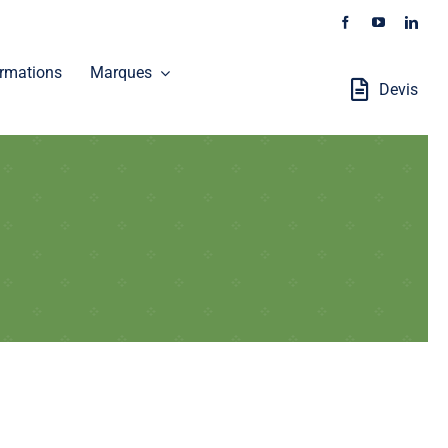
rmations
Marques
Devis
Stations Robotisées
GALAXEO distribue les produits SOKKIA