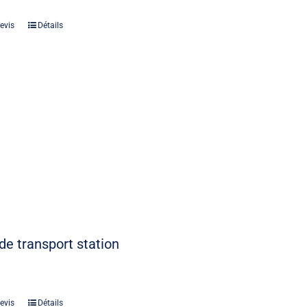
evis
Détails
de transport station
evis
Détails