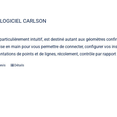
LOGICIEL CARLSON
, particulièrement intuitif, est destiné autant aux géomètres con
rise en main pour vous permettre de connecter, configurer vos ins
antations de points et de lignes, récolement, contrôle par rappor
Laser
Les indispensables lasers
evis
Détails