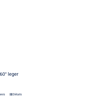
60° leger
evis
Détails