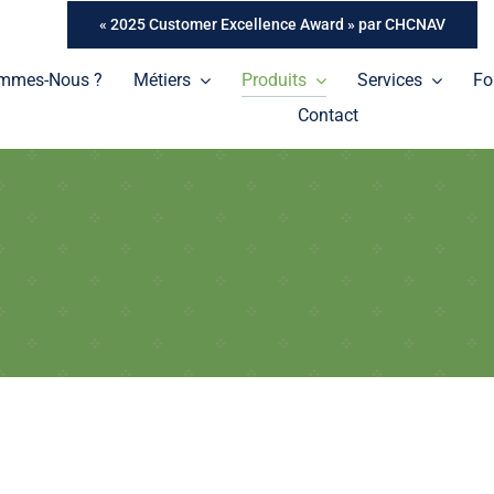
« 2025 Customer Excellence Award » par CHCNAV
ommes-Nous ?
Métiers
Produits
Services
Fo
Contact
Tablettes
Une gamme de tablettes professionnelles