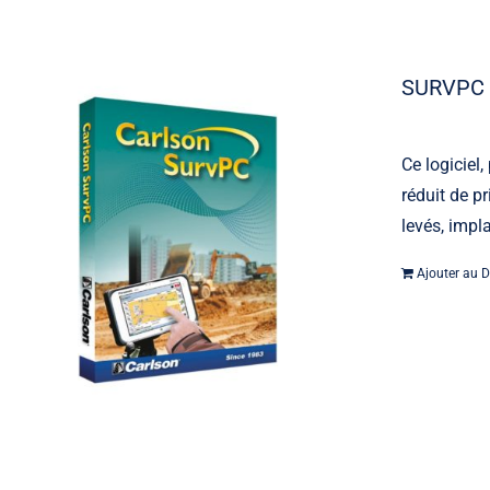
SURVPC 
Ce logiciel
réduit de p
levés, impl
Machine contrôle
Ajouter au D