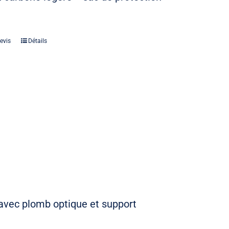
evis
Détails
vec plomb optique et support