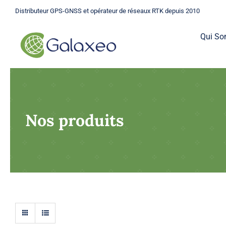
Passer
Distributeur GPS-GNSS et opérateur de réseaux RTK depuis 2010
au
contenu
Qui S
Nos produits
GPS
Une gamme complète de GPS