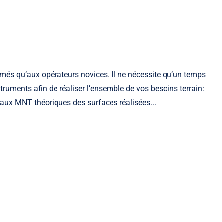
firmés qu’aux opérateurs novices. Il ne nécessite qu’un temps
truments afin de réaliser l’ensemble de vos besoins terrain:
t aux MNT théoriques des surfaces réalisées...
Slam mobile
Les indispensables Slam mobile