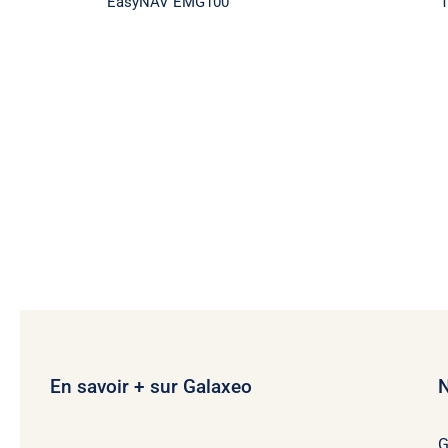
EasyNAV EMG100
En savoir + sur Galaxeo
N