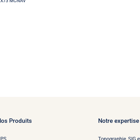
TX73 MCNAV
os Produits
Notre expertise
GPS
Topographie, SIG e