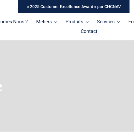
« 2025 Customer Excellence Award » par CHCNAV
ommes-Nous ?
Métiers
Produits
Services
Fo
Contact
e
Tablettes
Une gamme de tablettes professionnelles