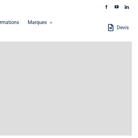
rmations
Marques
Devis
Stations Robotisées
GALAXEO distribue les produits SOKKIA