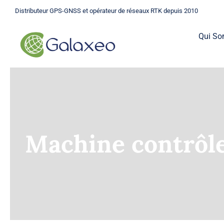
Passer
Distributeur GPS-GNSS et opérateur de réseaux RTK depuis 2010
au
contenu
Qui S
Machine contrôl
GPS
Une gamme complète de GPS