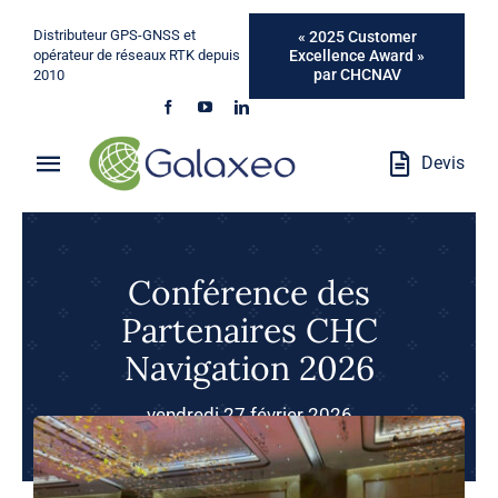
Passer
Distributeur GPS-GNSS et
« 2025 Customer
au
Excellence Award »
opérateur de réseaux RTK depuis
par CHCNAV
2010
contenu
Devis
Toggle
Navigation
Qui Sommes-Nous ?
Conférence des
Métiers
Partenaires CHC
Produits
Navigation 2026
vendredi 27 février 2026
Services
Marques