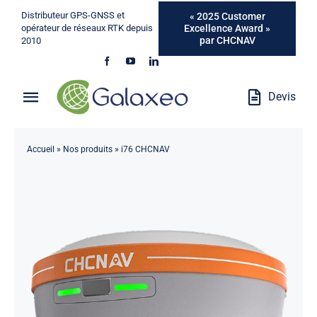
Passer
Distributeur GPS-GNSS et
« 2025 Customer
au
Excellence Award »
opérateur de réseaux RTK depuis
par CHCNAV
2010
contenu
Devis
Toggle
Navigation
Qui Sommes-Nous ?
Accueil
»
Nos produits
»
i76 CHCNAV
Métiers
Produits
Services
Marques