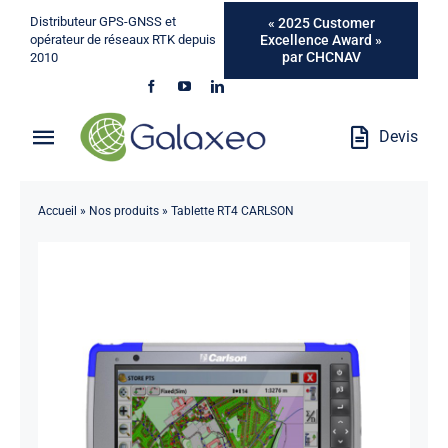
Passer
Distributeur GPS-GNSS et
« 2025 Customer
au
Excellence Award »
opérateur de réseaux RTK depuis
par CHCNAV
2010
contenu
Devis
Toggle
Navigation
Qui Sommes-Nous ?
Accueil
»
Nos produits
»
Tablette RT4 CARLSON
Métiers
Produits
Services
Marques