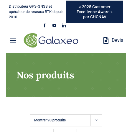
Passer
Distributeur GPS-GNSS et
« 2025 Customer
au
Excellence Award »
opérateur de réseaux RTK depuis
par CHCNAV
2010
contenu
Devis
Toggle
Navigation
Qui Sommes-Nous ?
Nos produits
Métiers
Produits
Services
Montrer
90 produits
Marques