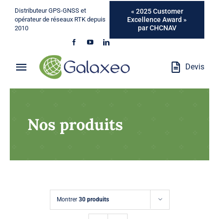
Passer
Distributeur GPS-GNSS et
« 2025 Customer
au
Excellence Award »
opérateur de réseaux RTK depuis
par CHCNAV
2010
contenu
Devis
Toggle
Navigation
Qui Sommes-Nous ?
Nos produits
Métiers
Produits
Services
Montrer
30 produits
Marques