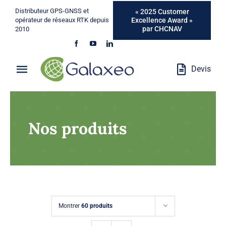
Passer
Distributeur GPS-GNSS et
« 2025 Customer
au
Excellence Award »
opérateur de réseaux RTK depuis
par CHCNAV
2010
contenu
Devis
Toggle
Navigation
Qui Sommes-Nous ?
Nos produits
Métiers
Produits
Services
Montrer
60 produits
Marques