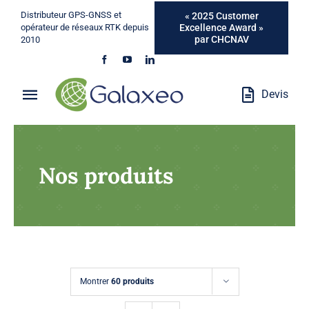
Passer
Distributeur GPS-GNSS et
« 2025 Customer
au
Excellence Award »
opérateur de réseaux RTK depuis
par CHCNAV
2010
contenu
Devis
Toggle
Navigation
Qui Sommes-Nous ?
Nos produits
Métiers
Produits
Services
Montrer
60 produits
Marques