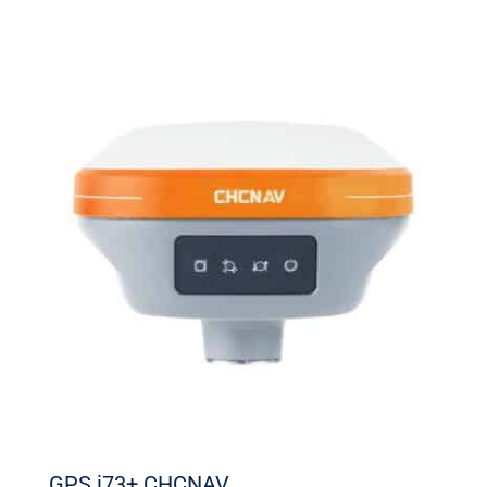
GPS i73+ CHCNAV