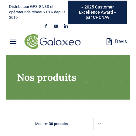
Passer
Distributeur GPS-GNSS et
« 2025 Customer
au
Excellence Award »
opérateur de réseaux RTK depuis
par CHCNAV
2010
contenu
Devis
Toggle
Navigation
Qui Sommes-Nous ?
Nos produits
Métiers
Produits
Services
Montrer
30 produits
Marques