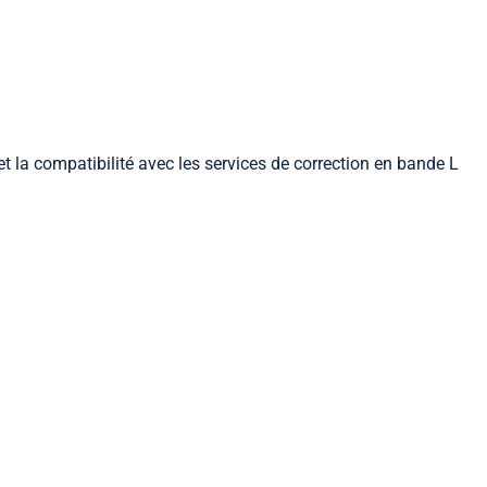
et la compatibilité avec les services de correction en bande L
Slam mobile
Les indispensables Slam mobile