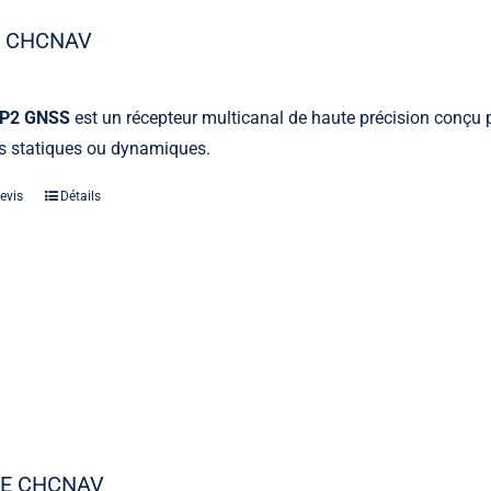
2 CHCNAV
 P2 GNSS
est un récepteur multicanal de haute précision conçu 
ns statiques ou dynamiques.
evis
Détails
5E CHCNAV