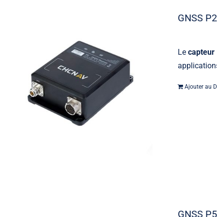
GNSS P
Le
capteur
applicatio
Ajouter au D
GNSS P