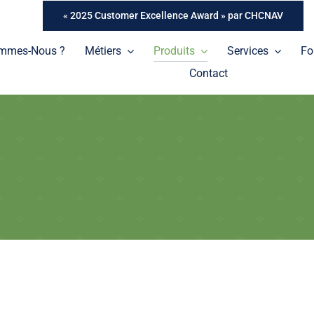
« 2025 Customer Excellence Award » par CHCNAV
ommes-Nous ?
Métiers
Produits
Services
Fo
Contact
Tablettes
Une gamme de tablettes professionnelles