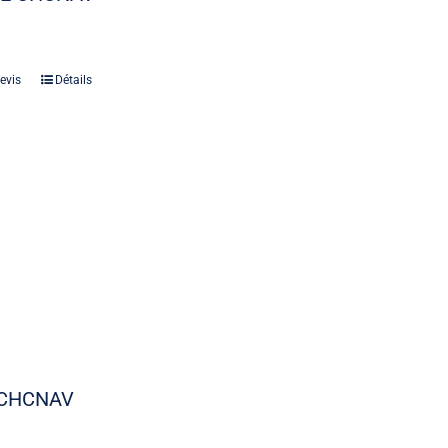
evis
Détails
 CHCNAV