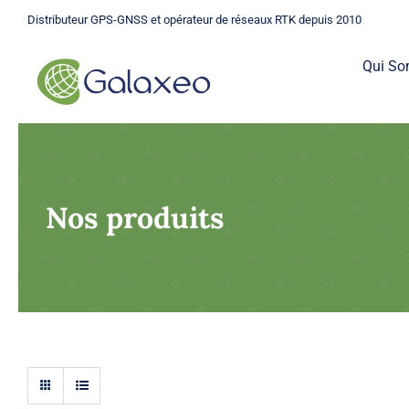
Passer
Distributeur GPS-GNSS et opérateur de réseaux RTK depuis 2010
au
contenu
Qui S
Nos produits
GPS
Une gamme complète de GPS