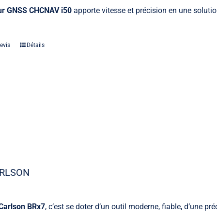
ur GNSS CHCNAV i50
apporte vitesse et précision en une solutio
evis
Détails
ARLSON
Carlson BRx7
, c’est se doter d’un outil moderne, fiable, d’une pr