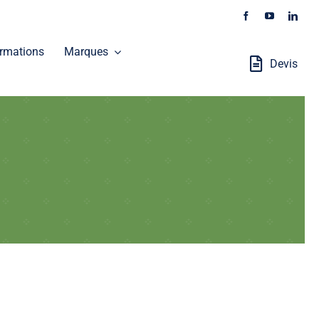
rmations
Marques
Devis
Stations Robotisées
GALAXEO distribue les produits SOKKIA