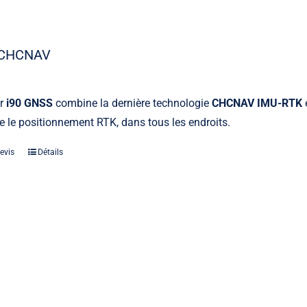
 CHCNAV
ur
i90 GNSS
combine la dernière technologie
CHCNAV IMU-RTK
e le positionnement RTK, dans tous les endroits.
Laser
evis
Détails
Les indispensables lasers