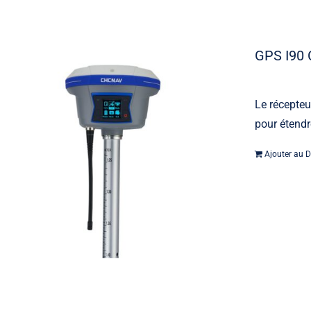
GPS I90
Le récepte
pour étendr
Machine contrôle
Ajouter au D