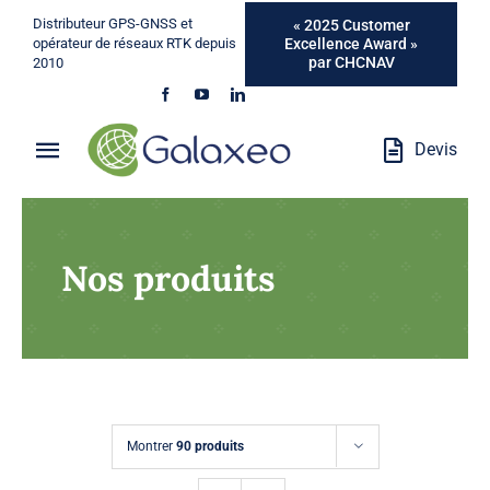
Passer
Distributeur GPS-GNSS et
« 2025 Customer
au
Excellence Award »
opérateur de réseaux RTK depuis
par CHCNAV
2010
contenu
Devis
Toggle
Navigation
Qui Sommes-Nous ?
Nos produits
Métiers
Produits
Services
Montrer
90 produits
Marques