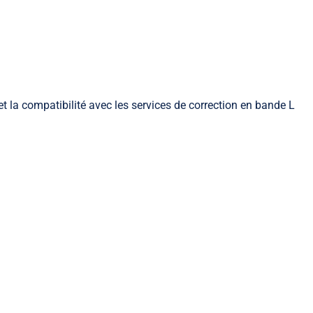
et la compatibilité avec les services de correction en bande L
Slam mobile
Les indispensables Slam mobile