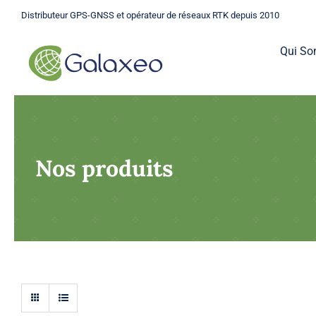
Passer
Distributeur GPS-GNSS et opérateur de réseaux RTK depuis 2010
au
contenu
Qui S
Nos produits
GPS
Une gamme complète de GPS