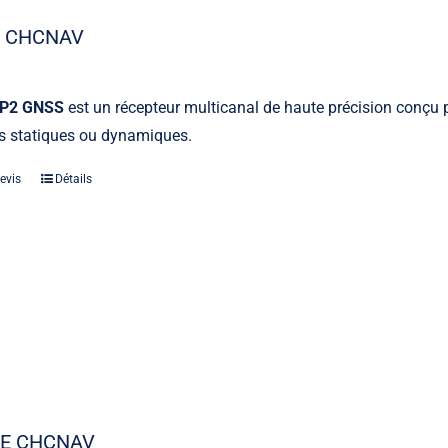
2 CHCNAV
 P2 GNSS
est un récepteur multicanal de haute précision conçu 
ns statiques ou dynamiques.
evis
Détails
5E CHCNAV