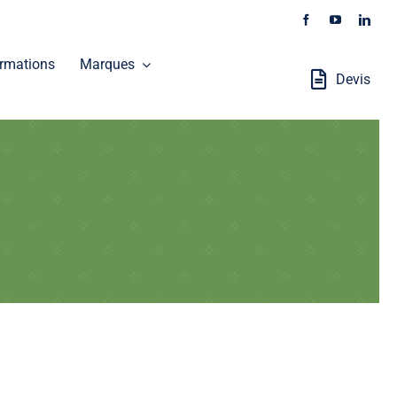
rmations
Marques
Devis
Stations Robotisées
GALAXEO distribue les produits SOKKIA