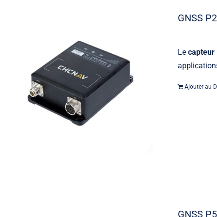
GNSS P
Le
capteur
applicatio
Ajouter au D
GNSS P