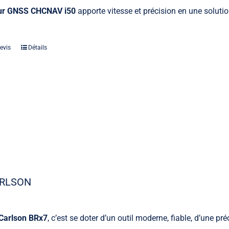
ur GNSS CHCNAV i50
apporte vitesse et précision en une solutio
evis
Détails
ARLSON
Carlson BRx7
, c’est se doter d’un outil moderne, fiable, d’une pr