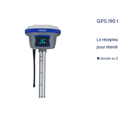
GPS I90
Le récepte
pour étendr
Machine contrôle
Ajouter au D