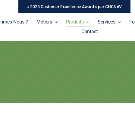
« 2025 Customer Excellence Award » par CHCNAV
ommes-Nous ?
Métiers
Produits
Services
Fo
Contact
Tablettes
Une gamme de tablettes professionnelles