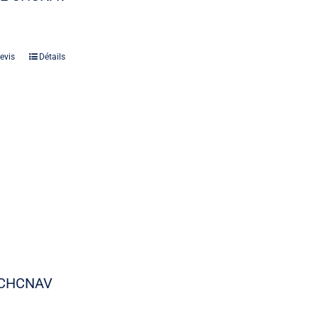
evis
Détails
 CHCNAV