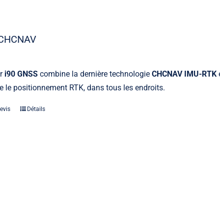
 CHCNAV
ur
i90 GNSS
combine la dernière technologie
CHCNAV IMU-RTK
e le positionnement RTK, dans tous les endroits.
Laser
evis
Détails
Les indispensables lasers