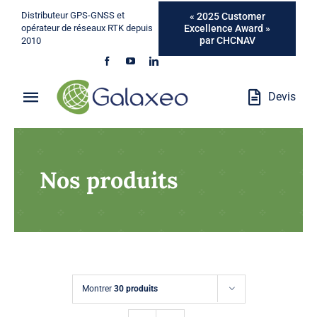
Passer
Distributeur GPS-GNSS et
« 2025 Customer
au
Excellence Award »
opérateur de réseaux RTK depuis
par CHCNAV
2010
contenu
Devis
Toggle
Navigation
Qui Sommes-Nous ?
Nos produits
Métiers
Produits
Services
Montrer
30 produits
Marques