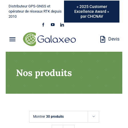
Passer
Distributeur GPS-GNSS et
« 2025 Customer
au
Excellence Award »
opérateur de réseaux RTK depuis
par CHCNAV
2010
contenu
Devis
Toggle
Navigation
Qui Sommes-Nous ?
Nos produits
Métiers
Produits
Services
Montrer
30 produits
Marques