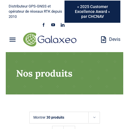
Passer
Distributeur GPS-GNSS et
« 2025 Customer
au
Excellence Award »
opérateur de réseaux RTK depuis
par CHCNAV
2010
contenu
Devis
Toggle
Navigation
Qui Sommes-Nous ?
Nos produits
Métiers
Produits
Services
Montrer
30 produits
Marques