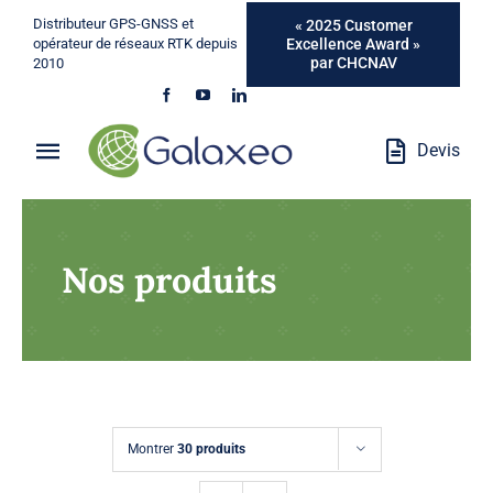
Passer
Distributeur GPS-GNSS et
« 2025 Customer
au
Excellence Award »
opérateur de réseaux RTK depuis
par CHCNAV
2010
contenu
Devis
Toggle
Navigation
Qui Sommes-Nous ?
Nos produits
Métiers
Produits
Services
Montrer
30 produits
Marques