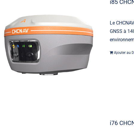
i85 CHC
Le CHCNAV 
GNSS à 1408
environneme
Ajouter au D
i76 CHC