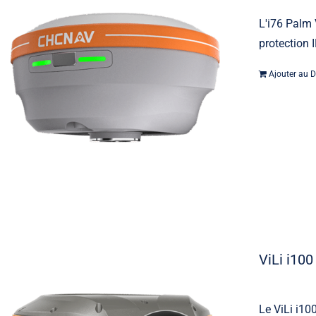
L'i76 Palm 
protection I
Ajouter au D
ViLi i10
Le ViLi i1