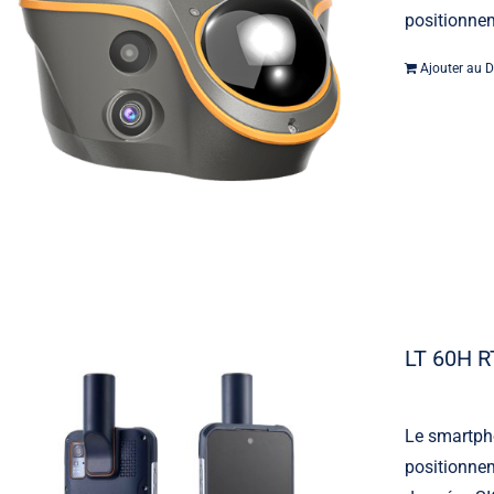
positionnem
Ajouter au D
LT 60H R
Le smartpho
positionnem