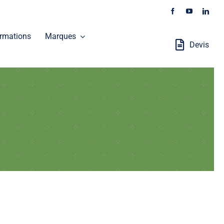
rmations
Marques
Devis
Stations Robotisées
GALAXEO distribue les produits SOKKIA