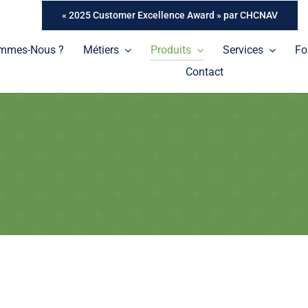
« 2025 Customer Excellence Award » par CHCNAV
ommes-Nous ?
Métiers
Produits
Services
Fo
Contact
Tablettes
Une gamme de tablettes professionnelles