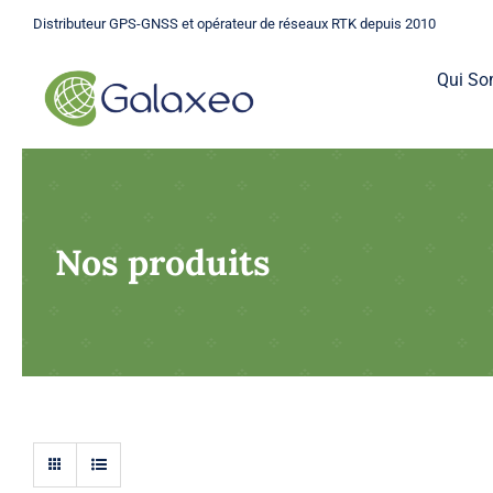
Passer
Distributeur GPS-GNSS et opérateur de réseaux RTK depuis 2010
au
contenu
Qui S
Nos produits
GPS
Une gamme complète de GPS