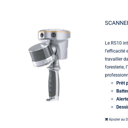
SCANNER
Le RS10 int
l’efficacit
travailler 
Machine contrôle
foresterie, 
professionn
Prêt 
Batte
Alert
Dessi
Ajouter au D