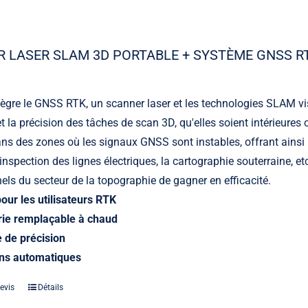
 LASER SLAM 3D PORTABLE + SYSTÈME GNSS R
ègre le GNSS RTK, un scanner laser et les technologies SLAM vi
é et la précision des tâches de scan 3D, qu'elles soient intérieure
dans des zones où les signaux GNSS sont instables, offrant ainsi u
Laser
l’inspection des lignes électriques, la cartographie souterraine, e
Les indispensables lasers
els du secteur de la topographie de gagner en efficacité.
pour les utilisateurs RTK
rie remplaçable à chaud
e de précision
ns automatiques
evis
Détails