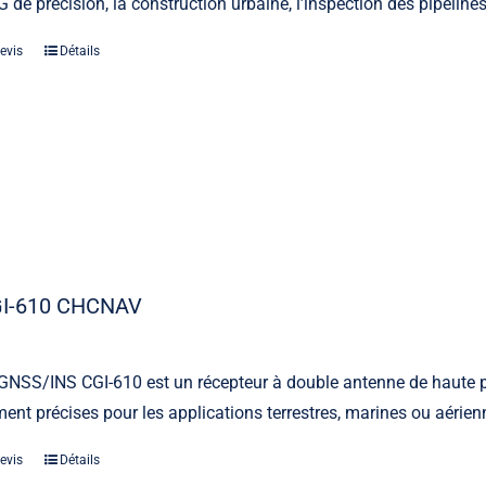
 de précision, la construction urbaine, l’inspection des pipelines,
evis
Détails
I-610 CHCNAV
GNSS/INS CGI-610 est un récepteur à double antenne de haute pr
ent précises pour les applications terrestres, marines ou aérien
evis
Détails