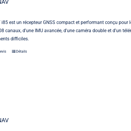
NAV
i85 est un récepteur GNSS compact et performant conçu pour le
 canaux, d'une IMU avancée, d'une caméra double et d'un télém
nts difficiles.
evis
Détails
NAV