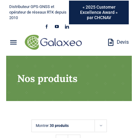
Passer
Distributeur GPS-GNSS et
« 2025 Customer
au
Excellence Award »
opérateur de réseaux RTK depuis
par CHCNAV
2010
contenu
Devis
Toggle
Navigation
Qui Sommes-Nous ?
Nos produits
Métiers
Produits
Services
Montrer
30 produits
Marques