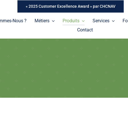
« 2025 Customer Excellence Award » par CHCNAV
ommes-Nous ?
Métiers
Produits
Services
Fo
Contact
Tablettes
Une gamme de tablettes professionnelles