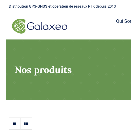
Passer
Distributeur GPS-GNSS et opérateur de réseaux RTK depuis 2010
au
contenu
Qui S
Nos produits
GPS
Une gamme complète de GPS