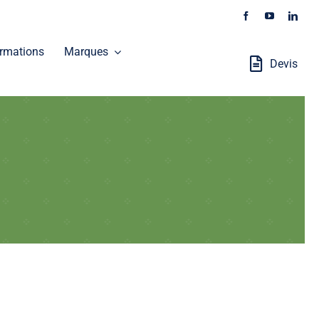
rmations
Marques
Devis
Stations Robotisées
GALAXEO distribue les produits SOKKIA