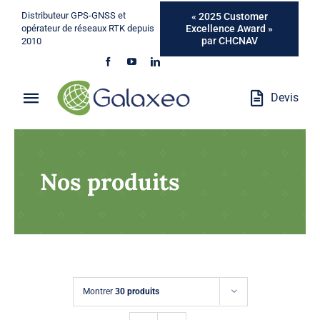
Passer
Distributeur GPS-GNSS et
« 2025 Customer
au
Excellence Award »
opérateur de réseaux RTK depuis
par CHCNAV
2010
contenu
Devis
Toggle
Navigation
Qui Sommes-Nous ?
Nos produits
Métiers
Produits
Services
Montrer
30 produits
Marques